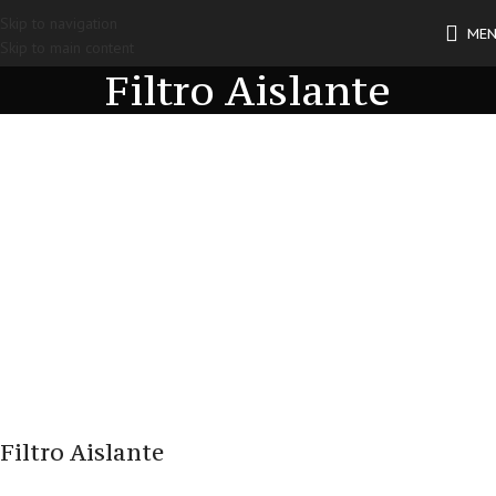
Skip to navigation
ME
Skip to main content
Filtro Aislante
Filtro Aislante